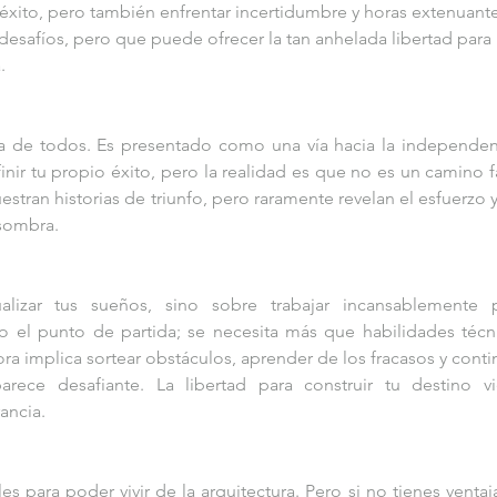
l éxito, pero también enfrentar incertidumbre y horas extenuante
esafíos, pero que puede ofrecer la tan anhelada libertad para 
.
 de todos. Es presentado como una vía hacia la independenc
nir tu propio éxito, pero la realidad es que no es un camino fác
an historias de triunfo, pero raramente revelan el esfuerzo y 
sombra.
lizar tus sueños, sino sobre trabajar incansablemente p
olo el punto de partida; se necesita más que habilidades técni
ra implica sortear obstáculos, aprender de los fracasos y contin
ece desafiante. La libertad para construir tu destino vi
ancia.
para poder vivir de la arquitectura. Pero si no tienes ventaja