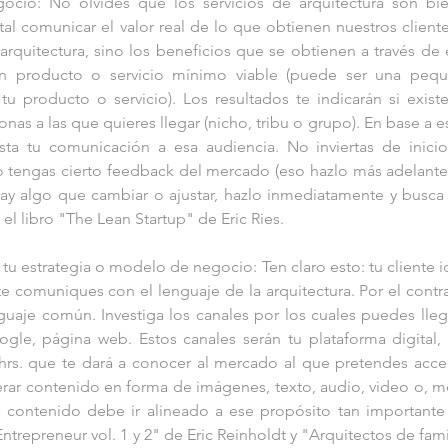
gocio: No olvides que los servicios de arquitectura son bie
tal comunicar el valor real de lo que obtienen nuestros clientes
quitectura, sino los beneficios que se obtienen a través de el
un producto o servicio mínimo viable (puede ser una pequ
producto o servicio). Los resultados te indicarán si existe
nas a las que quieres llegar (nicho, tribu o grupo). En base a es
usta tu comunicación a esa audiencia. No inviertas de inicio
 tengas cierto feedback del mercado (eso hazlo más adelante).
y algo que cambiar o ajustar, hazlo inmediatamente y busca 
 el libro "The Lean Startup" de Eric Ries.
a tu estrategia o modelo de negocio: Ten claro esto: tu cliente id
e comuniques con el lenguaje de la arquitectura. Por el contrar
uaje común. Investiga los canales por los cuales puedes llega
ogle, página web. Estos canales serán tu plataforma digital, 
hrs. que te dará a conocer al mercado al que pretendes acced
erar contenido en forma de imágenes, texto, audio, video o, me
 contenido debe ir alineado a ese propósito tan importante 
Entrepreneur vol. 1 y 2" de Eric Reinholdt y "Arquitectos de famil