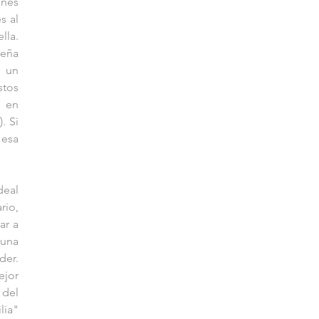
nes 
 al 
la. 
eña 
 un 
tos 
 en 
 Si 
esa 
eal 
io, 
r a 
una 
er. 
jor 
del 
ia" 