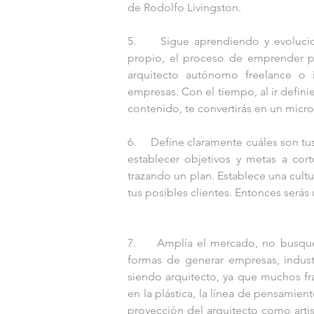
de Rodolfo Livingston.
5.     Sigue aprendiendo y evoluci
propio, el proceso de emprender pa
arquitecto autónomo freelance o i
empresas. Con el tiempo, al ir defin
contenido, te convertirás en un micr
6.     Define claramente cuáles son t
establecer objetivos y metas a cort
trazando un plan. Establece una cultu
tus posibles clientes. Entonces serás
7.     Amplía el mercado, no busque
formas de generar empresas, indust
siendo arquitecto, ya que muchos fra
en la plástica, la línea de pensamien
proyección del arquitecto como artist