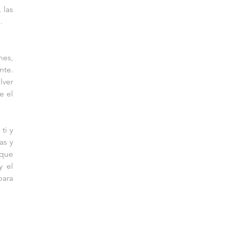
las 
.
es, 
te. 
ver 
 el 
i y 
s y 
que 
 el 
ara 