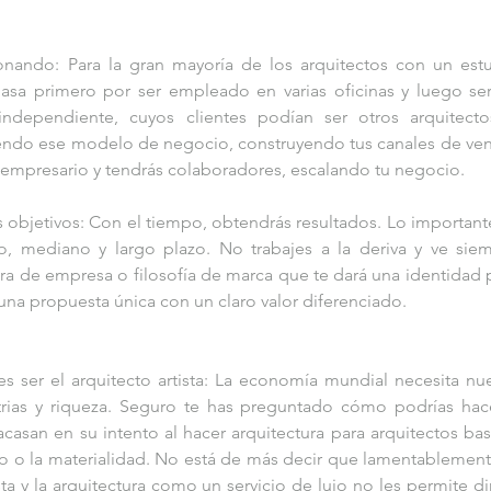
onando: Para la gran mayoría de los arquitectos con un estu
sa primero por ser empleado en varias oficinas y luego ser
ndependiente, cuyos clientes podían ser otros arquitecto
iendo ese modelo de negocio, construyendo tus canales de vent
oempresario y tendrás colaboradores, escalando tu negocio.
us objetivos: Con el tiempo, obtendrás resultados. Lo importante
o, mediano y largo plazo. No trabajes a la deriva y ve siem
ra de empresa o filosofía de marca que te dará una identidad p
 una propuesta única con un claro valor diferenciado.
s ser el arquitecto artista: La economía mundial necesita nue
rias y riqueza. Seguro te has preguntado cómo podrías hace
casan en su intento al hacer arquitectura para arquitectos bas
to o la materialidad. No está de más decir que lamentablemente
a y la arquitectura como un servicio de lujo no les permite diri