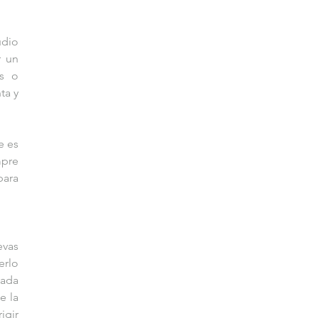
dio 
 un 
s o 
a y 
 es 
pre 
ara 
vas 
rlo 
ada 
 la 
gir 