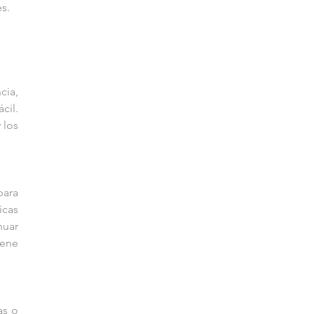
s. 
ia, 
il. 
los 
ara 
cas 
uar 
ene 
s o 