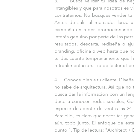
3.     Busca validar tu idea de ne
intangibles y que para nosotros es vi
contratarnos. No busques vender tu ar
Antes de salir al mercado, lanza 
campaña en redes promocionando tu 
interés genuino por parte de las perso
resultados, descarta, rediseña o aj
branding, oficina o web hasta que no
te das cuenta tempranamente que ha
retroalimentación. Tip de lectura: Lee
4.     Conoce bien a tu cliente. Diseñ
no sabe de arquitectura. Así que no t
busca dar la información con un leng
darte a conocer: redes sociales, Go
especie de agente de ventas las 24 
Para ello, es claro que necesitas gen
aún, todo junto. El enfoque de este
punto 1. Tip de lectura: "Architect + 