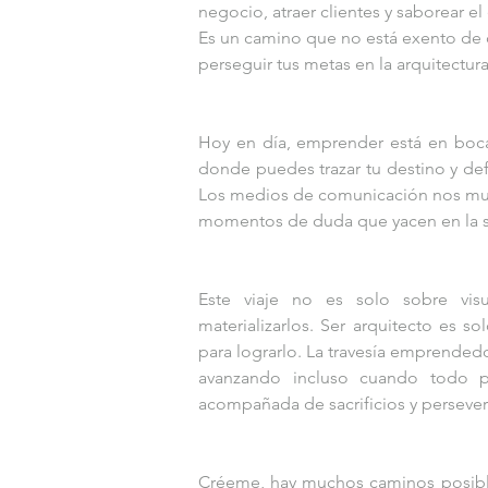
negocio, atraer clientes y saborear e
Es un camino que no está exento de d
perseguir tus metas en la arquitectura
Hoy en día, emprender está en boca
donde puedes trazar tu destino y defi
Los medios de comunicación nos muestr
momentos de duda que yacen en la 
Este viaje no es solo sobre visua
materializarlos. Ser arquitecto es s
para lograrlo. La travesía emprendedo
avanzando incluso cuando todo par
acompañada de sacrificios y persever
Créeme, hay muchos caminos posibles 