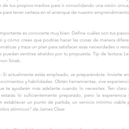
e de tus propios medios para ir consolidando una visión única, 
s para tener certeza en el arranque de nuestro emprendimiento
 importante es conocerte muy bien. Define cuáles son tus pasion
o y cómo crees que podrías hacer las cosas de manera diferen
máticas y traza un plan para satisfacer esas necesidades o resol
puedan sentirse atraídos por tu propuesta. Tip de lectura: Lee
mon Sinek.
 Si actualmente estás empleado, ve preparándote. Invierte en t
ocimientos y habilidades. Obtén herramientas, vive experiencia
ue te ayudarán más adelante cuando lo necesites. Ten claro 
tarás lo suficientemente preparado, pero la experiencia y
n establecer un punto de partida, un servicio mínimo viable p
ábitos atómicos" de James Clear.