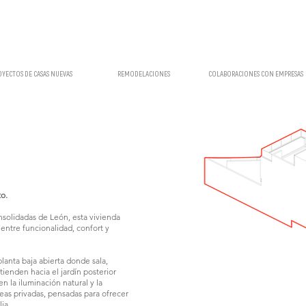
OYECTOS DE CASAS NUEVAS
REMODELACIONES
COLABORACIONES CON EMPRESAS
o.
nsolidadas de León, esta vivienda
 entre funcionalidad, confort y
lanta baja abierta donde sala,
ienden hacia el jardín posterior
 la iluminación natural y la
áreas privadas, pensadas para ofrecer
ia.