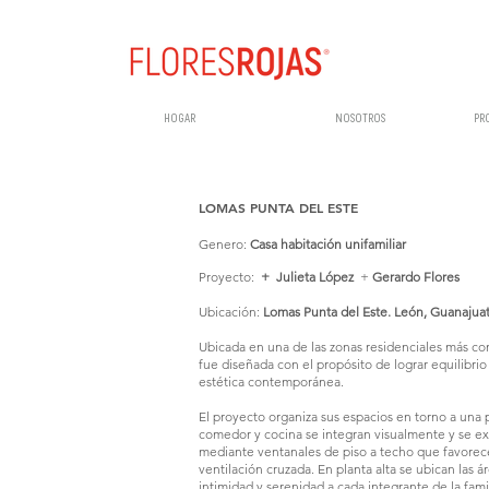
HOGAR
NOSOTROS
PR
LOMAS PUNTA DEL ESTE
Genero:
Casa habitación unifamiliar
Proyecto:
+
Julieta López
+
Gerardo Flores
Ubicación:
Lomas Punta del Este.
León, Guanajuat
Ubicada en una de las zonas residenciales más co
fue diseñada con el propósito de lograr equilibrio
estética contemporánea.
El proyecto organiza sus espacios en torno a una p
comedor y cocina se integran visualmente y se ext
mediante ventanales de piso a techo que favorecen
ventilación cruzada. En planta alta se ubican las 
intimidad y serenidad a cada integrante de la famil