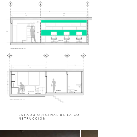
E S T A D O O R I G I N A L D E L A C O
N S T R U C C I Ó N