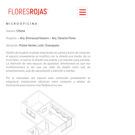
M I C R O O F I C I N A
Genero:
Oficina
Proyecto: +
Arq. Emmanuel Navarro
+
Arq. Gerardo Flores
Ubicación:
Prados Verdes, León, Guanajuato.
Diseño de mueble modular empotrado en pared y barra de computo,
el espacio preexistente se modifico con la división por medio de un
muro falso, al cual se le añadió una puerta y un soporte para pantalla.
La intención de este espacio de ajustadas dimensiones es que sea
multifuncional,a la vez que sea taller de diseño como sala de
presentaciones, aula de capacitación y atención a clientes.
Por la naturaleza del espacio auto construido preexistente se
adaptaron instalaciones eléctricas como contactos y salidas de
iluminación para hacerlo más flexible en su uso.