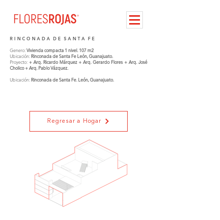
R I N C O N A D A D E S A N T A F E
Genero:
Vivienda compacta 1 nivel. 107 m2
Ubicación:
Rinconada de Santa Fe León, Guanajuato.
Proyecto:
+ Arq. Ricardo Márquez + Arq. Gerardo Flores + Arq. José
Cholico + Arq. Pablo Vázquez.
Ubicación:
Rinconada de Santa Fe. León, Guanajuato.
Regresar a Hogar